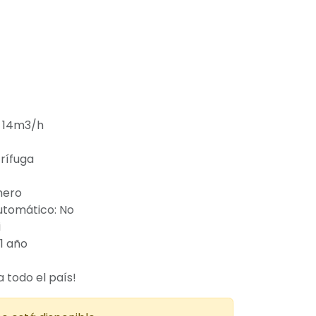
: 14m3/h
rífuga
mero
utomático: No
i
1 año
 todo el país!