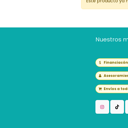
Este producto ya n
Nuestros 
Financiacó
Asesoramie
Envíos a tod