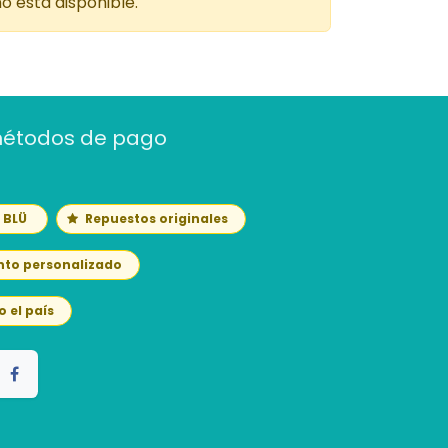
o está disponible.
métodos de pago
n BLÜ
Repuestos originales
nto personalizado
o el país